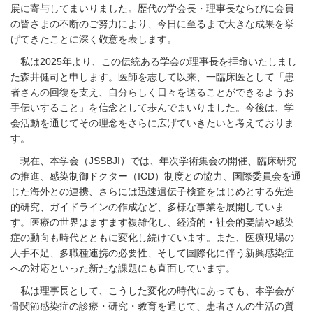
展に寄与してまいりました。歴代の学会長・理事長ならびに会員
の皆さまの不断のご努力により、今日に至るまで大きな成果を挙
げてきたことに深く敬意を表します。
私は2025年より、この伝統ある学会の理事長を拝命いたしまし
た森井健司と申します。医師を志して以来、一臨床医として「患
者さんの回復を支え、自分らしく日々を送ることができるようお
手伝いすること」を信念として歩んでまいりました。今後は、学
会活動を通じてその理念をさらに広げていきたいと考えておりま
す。
現在、本学会（JSSBJI）では、年次学術集会の開催、臨床研究
の推進、感染制御ドクター（ICD）制度との協力、国際委員会を通
じた海外との連携、さらには迅速遺伝子検査をはじめとする先進
的研究、ガイドラインの作成など、多様な事業を展開していま
す。医療の世界はますます複雑化し、経済的・社会的要請や感染
症の動向も時代とともに変化し続けています。また、医療現場の
人手不足、多職種連携の必要性、そして国際化に伴う新興感染症
への対応といった新たな課題にも直面しています。
私は理事長として、こうした変化の時代にあっても、本学会が
骨関節感染症の診療・研究・教育を通じて、患者さんの生活の質