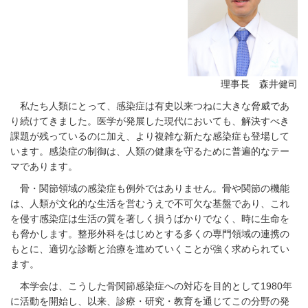
2025/06/10（火）
お知らせ
【終了しました】WAIOT 4th Congress（WAIOT2025)参加登
録（早期割引料金）開始のお知らせ
2025/03/19（水）
お知らせ
【終了しました】第18回大正Award 対象論文募集のご案内
理事長 森井健司
2025/03/17（月）
重要なお知らせ
私たち人類にとって、感染症は有史以来つねに大きな脅威であ
【終了しました】【演題募集期間延長・4/4（金）まで】第
り続けてきました。医学が発展した現代においても、解決すべき
48回日本骨・関節感染症学会 演題募集開始のご案内
課題が残っているのに加え、より複雑な新たな感染症も登場して
います。感染症の制御は、人類の健康を守るために普遍的なテー
2025/03/11（火）
お知らせ
マであります。
【募集期間再延長】WAIOT2025 演題募集のご案内
骨・関節領域の感染症も例外ではありません。骨や関節の機能
は、人類が文化的な生活を営むうえで不可欠な基盤であり、これ
- Powered by PHP工房 -
を侵す感染症は生活の質を著しく損うばかりでなく、時に生命を
も脅かします。整形外科をはじめとする多くの専門領域の連携の
もとに、適切な診断と治療を進めていくことが強く求められてい
ます。
本学会は、こうした骨関節感染症への対応を目的として1980年
に活動を開始し、以来、診療・研究・教育を通じてこの分野の発