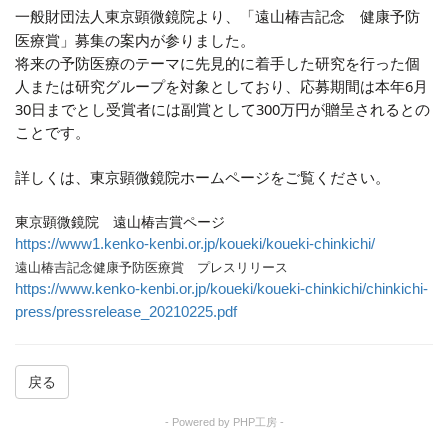
「遠山椿吉記念 健康予防
一般財団法人東京顕微鏡院より、
医療賞」募集の案内が参りました。
将来の予防医療のテーマに先見的に着手した研究を行った個
人または研究グループを対象としており、応募期間は本年6月
30日までとし受賞者には副賞として300万円が贈呈されるとの
ことです。
詳しくは、東京顕微鏡院ホームページをご覧ください。
東京顕微鏡院 遠山椿吉賞ページ
https://www1.kenko-kenbi.or.jp/koueki/koueki-chinkichi/
遠山椿吉記念健康予防医療賞 プレスリリース
https://www.kenko-kenbi.or.jp/koueki/koueki-chinkichi/chinkichi-
press/pressrelease_20210225.pdf
戻る
- Powered by PHP工房 -